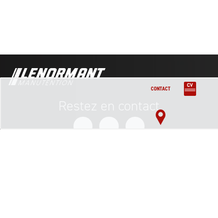
CONTACT
Restez en contact
Inscription à la newsletter
adress@mail.com
©Lenormant Manutention
100 rue Louis blanc, PAE les marches de l’oise, 60160 montataire
manutention@lenormant.fr