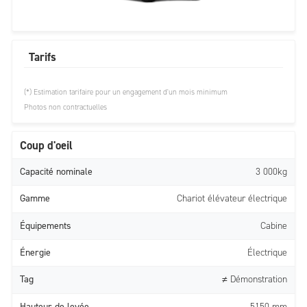
Tarifs
(*) Estimation tarifaire pour un engagement d'un mois minimum
Photos non contractuelles
Coup d'oeil
Capacité nominale
3 000kg
Gamme
Chariot élévateur électrique
Équipements
Cabine
Énergie
Électrique
Tag
≠ Démonstration
Hauteur de levée
5150 mm