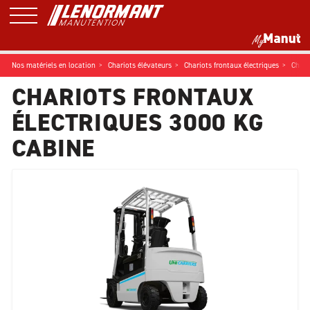
Nos matériels en location
Chariots élévateurs
Chariots frontaux électriques
Chari
CHARIOTS FRONTAUX
ÉLECTRIQUES 3000 KG
CABINE