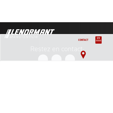
Chariots frontaux électriques 1800 kg
Chariots frontaux électriques 1800 kg Lithium
CONTACT
Restez en contact
Chariots frontaux électriques 2000 kg
Inscription à la newsletter
adress@mail.com
©Lenormant Manutention
100 rue Louis blanc, PAE les marches de l’oise, 60160 montataire
manutention@lenormant.fr
Politique de confidentialité
FR41332321363000134