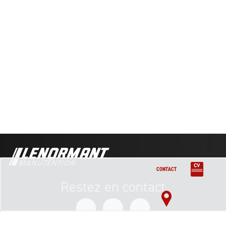
Chariots frontaux thermiques GAZ 1800 kg
Chariots frontaux thermiques GAZ 1800 kg Cabine
Chariots frontaux thermiques GAZ 2000 kg
Chariots frontaux thermiques GAZ 2000 kg Cabine
CONTACT
Restez en contact
Chariots frontaux thermiques GAZ 2500 kg Cabine