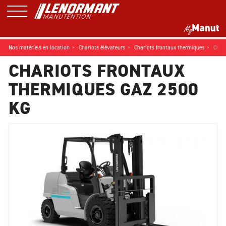
Nos matériels en location
Chariots élévateurs
Chariots frontaux thermiques
Char
CHARIOTS FRONTAUX
THERMIQUES GAZ 2500
KG