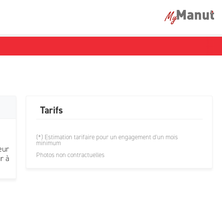
Tarifs
(*) Estimation tarifaire pour un engagement d'un mois
minimum
eur
Photos non contractuelles
r à