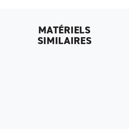
MATÉRIELS
SIMILAIRES
Tracteurs 3000 kg porté debout
Tracteurs 3000 kg assis