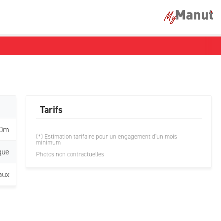
Tarifs
10m
(*) Estimation tarifaire pour un engagement d'un mois
minimum
que
Photos non contractuelles
aux