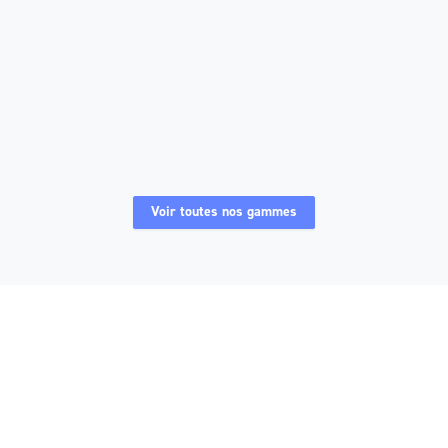
Nacelles électriques ciseaux 10 m RTE
Voir toutes nos gammes
Nacelles électriques ciseaux 10 m
Nacelles électriques ciseaux 10 m Grand froid
Nacelles électriques ciseaux 8 m