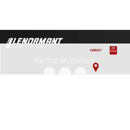
CONTACT
Restez en contact
Inscription à la newsletter
adress@mail.com
©Lenormant Manutention
100 rue Louis blanc, PAE les marches de l’oise, 60160 montataire
manutention@lenormant.fr
Politique de confidentialité