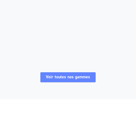
Nacelles électriques ciseaux 12 m
Nacelles électriques ciseaux 12 m Grand froid
Voir toutes nos gammes
Nacelles électriques ciseaux 10 m RTE
Nacelles électriques ciseaux 10 m